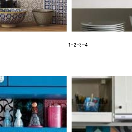
1
–
2
–
3
–
4