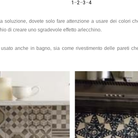
1
–
2
–
3
–
4
ta soluzione, dovete solo fare attenzione a usare dei colori c
schio di creare uno sgradevole effetto arlecchino.
e usato anche in bagno, sia come rivestimento delle pareti 