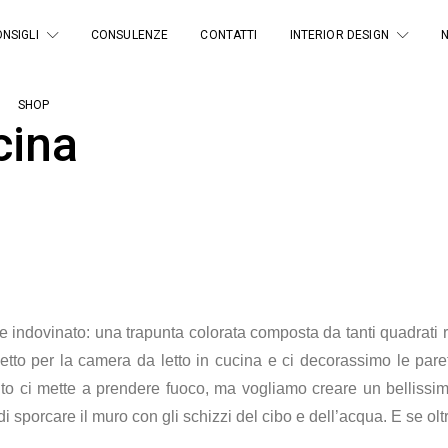
NSIGLI
CONSULENZE
CONTATTI
INTERIOR DESIGN
SHOP
cina
 indovinato: una trapunta colorata composta da tanti quadrati re
etto per la camera da letto in cucina e ci decorassimo le pare
anto ci mette a prendere fuoco, ma vogliamo creare un belliss
re di sporcare il muro con gli schizzi del cibo e dell’acqua. E se 