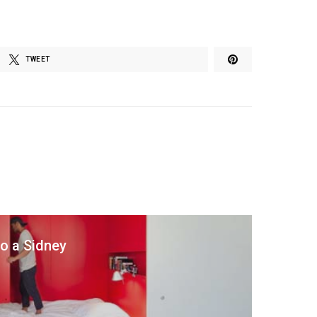
TWEET
o a Sidney