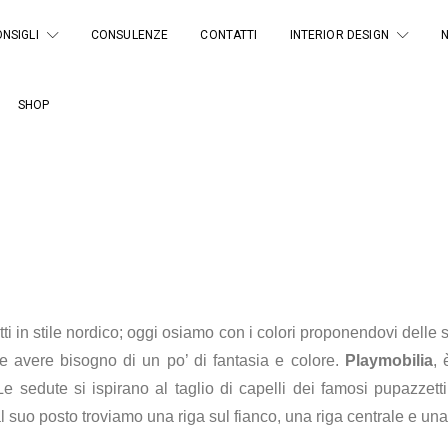
NSIGLI
CONSULENZE
CONTATTI
INTERIOR DESIGN
SHOP
etti in stile nordico; oggi osiamo con i colori proponendovi delle 
e avere bisogno di un po’ di fantasia e colore.
Playmobilia
, 
 sedute si ispirano al taglio di capelli dei famosi pupazzetti P
al suo posto troviamo una riga sul fianco, una riga centrale e una