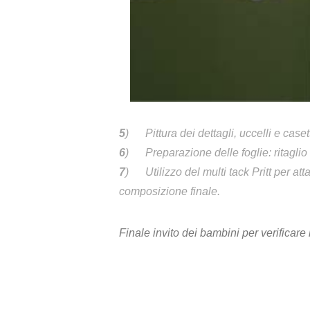
5
) Pittura dei dettagli, uccelli e caset
6
) Preparazione delle foglie: ritaglio 
7
) Utilizzo del multi tack Pritt per at
composizione finale.
Finale invito dei bambini per verificar