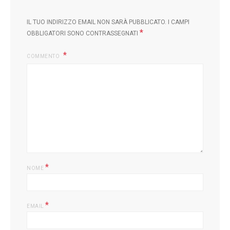
IL TUO INDIRIZZO EMAIL NON SARÀ PUBBLICATO.
I CAMPI
*
OBBLIGATORI SONO CONTRASSEGNATI
COMMENTO
L
*
NOME
*
EMAIL