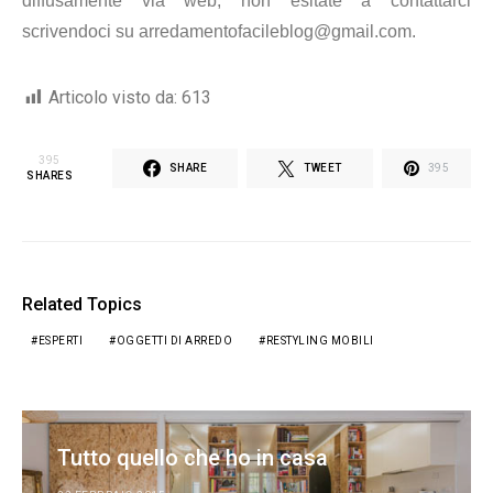
diffusamente via web, non esitate a contattarci
scrivendoci su arredamentofacileblog@gmail.com.
Articolo visto da:
613
395
SHARE
TWEET
395
SHARES
Related Topics
ESPERTI
OGGETTI DI ARREDO
RESTYLING MOBILI
Tutto quello che ho in casa