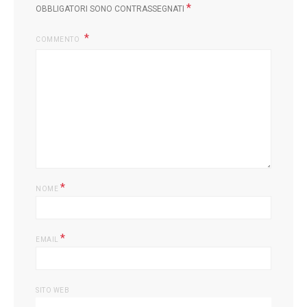
*
OBBLIGATORI SONO CONTRASSEGNATI
COMMENTO
L
*
NOME
*
EMAIL
SITO WEB