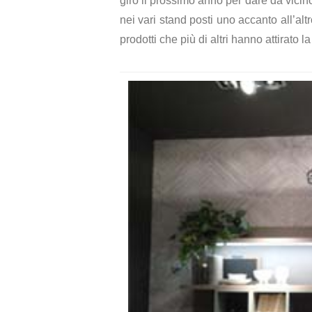
giro il prossimo anno per dare da vicin
nei vari stand posti uno accanto all’alt
prodotti che più di altri hanno attirato l