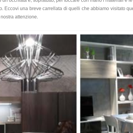
o un’occhiata e, sopratutto, per toccare con mano i materiali e l
ro. Eccovi una breve carrellata di quelli che abbiamo visitato qu
a nostra attenzione.