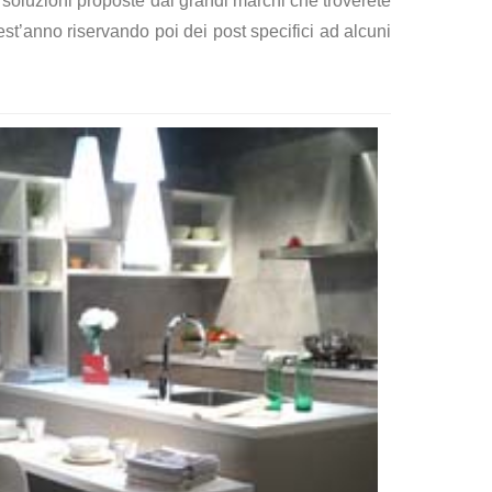
e soluzioni proposte dai grandi marchi che troverete
est’anno riservando poi dei post specifici ad alcuni