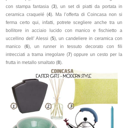
con stampa fantasia
(
3
), un set di p
iatti da portata in
ceramica craquelé
(
4
). Ma l’offerta di Coincasa non si
ferma certo qui, infatti, potrete scegliere anche tra un
b
ollitore in acciaio lucido con manico e fischietto a
uccellino dell’ Alessi
(
5
), un candeliere in ceramica con
manico (
6
), un r
unner in tessuto decorato con fili
intrecciati a trama irregolare
(
7
) oppure un cesto per la
frutta in metallo smaltato (
8
).