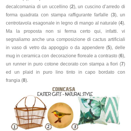
decalcomania di un uccellino
(
2
), un c
uscino d’arredo di
forma quadrata con stampa raffigurante farfalle
(
3
), un
c
entrotavola esagonale in legno di mango al naturale
(
4
).
Ma la proposta non si ferma certo qui, infatti. vi
segnaliamo anche una c
omposizione di cactus artificiali
in vaso di vetro da appoggio o da appendere
(
5
), delle
m
ug in ceramica con decorazione floreale a contrasto
(
6
),
un r
unner in puro cotone decorato con stampa a fiori
(
7
)
ed un p
laid in puro lino tinto in capo bordato con
frangia
(
8
).