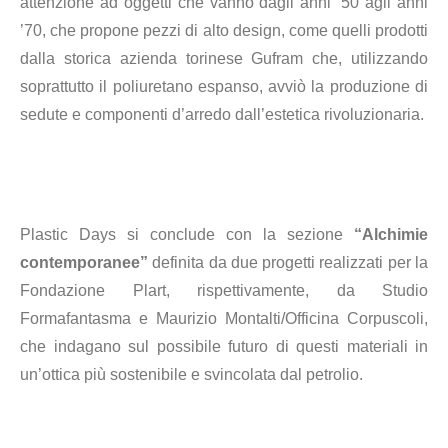
attenzione ad oggetti
che vanno dagli anni ’50 agli anni
’70, che propone pezzi di alto design, come quelli prodotti
dalla storica azienda torinese Gufram
che, utilizzando
soprattutto il poliuretano espanso, avviò la produzione di
sedute e componenti d’arredo dall’estetica rivoluzionaria.
Plastic Days si conclude con la sezione
“Alchimie
contemporanee”
definita da due
progetti realizzati per la
Fondazione Plart, rispettivamente, da Studio
Formafantasma
e Maurizio Montalti/Officina Corpuscoli,
che indagano
sul possibile futuro di questi materiali in
un’ottica
più sostenibile e svincolata dal petrolio.