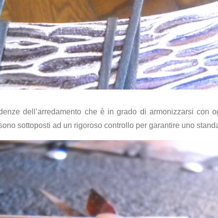
ndenze dell’arredamento che è in grado di armonizzarsi con o
i sono sottoposti ad un rigoroso controllo per garantire uno standa