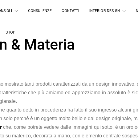
NSIGLI
CONSULENZE
CONTATTI
INTERIOR DESIGN
SHOP
n & Materia
o mostrato tanti prodotti caratterizzati da un design innovativo, d
caratteristiche che più amiamo ed apprezziamo in assoluto è si
igianale.
e quanto detto in precedenza ha fatto il suo ingresso alcuni gior
non solo perchè è un oggetto molto bello e dal design originale,
r
che, come potrete vedere dalle immagini qui sotto, è un orol
gento su materico, decorata a mano, con elemento centrale sospes