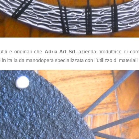
tili e originali che
Adria Art Srl
, azienda produttrice di c
Italia da manodopera specializzata con l’utilizzo di materiali di