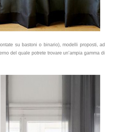
ontate su bastoni o binario), modelli proposti, ad
interno del quale potrete trovare un’ampia gamma di