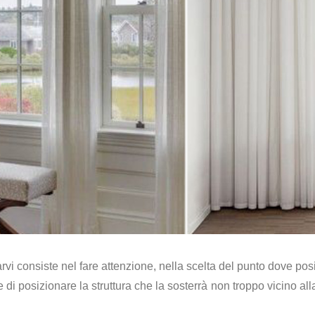
rvi consiste nel fare attenzione, nella scelta del punto dove pos
di posizionare la struttura che la sosterrà non troppo vicino all