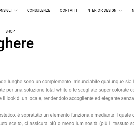
NSIGLI
CONSULENZE
CONTATTI
INTERIOR DESIGN
SHOP
ghere
nde lunghe sono un complemento irrinunciabile qualunque sia lo 
te per una soluzione total white o le scegliate super colorate 
 il look di un locale, rendendolo accogliente ed elegante senz
stetico, è sopratutto un elemento funzionale mediante il quale c
suto scelto, ci assicura più o meno luminosità (più il tessuto s