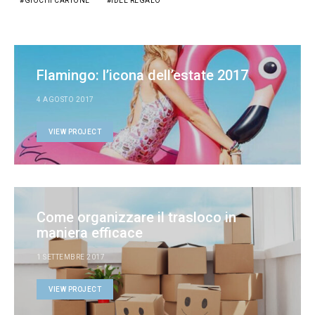
GIOCHI CARTONE
IDEE REGALO
Flamingo: l’icona dell’estate 2017
4 AGOSTO 2017
VIEW PROJECT
Come organizzare il trasloco in
maniera efficace
1 SETTEMBRE 2017
VIEW PROJECT