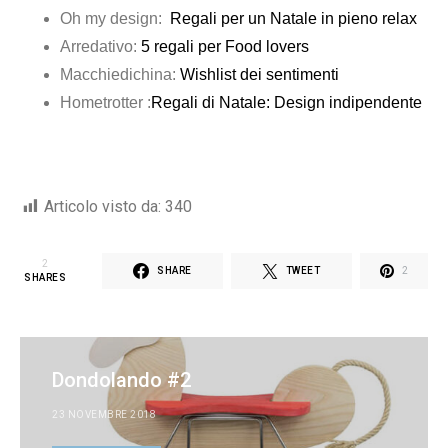
Oh my design:
Regali per un Natale in pieno relax
Arredativo:
5 regali per Food lovers
Macchiedichina:
Wishlist dei sentimenti
Hometrotter
:
Regali di Natale
:
Design indipendente
Articolo visto da:
340
2
SHARE
TWEET
2
SHARES
Dondolando #2
23 NOVEMBRE 2018