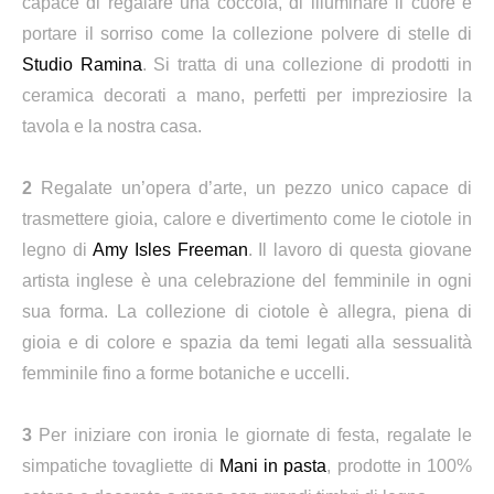
capace di regalare una coccola, di illuminare il cuore e
portare il sorriso come la collezione polvere di stelle di
Studio Ramina
. Si tratta di una collezione di prodotti in
ceramica decorati a mano, perfetti per impreziosire la
tavola e la nostra casa.
2
Regalate un’opera d’arte, un pezzo unico capace di
trasmettere gioia, calore e divertimento come le ciotole in
legno di
Amy Isles Freeman
. Il lavoro di questa giovane
artista inglese è una celebrazione del femminile in ogni
sua forma. La collezione di ciotole è allegra, piena di
gioia e di colore e spazia da temi legati alla sessualità
femminile fino a forme botaniche e uccelli.
3
Per iniziare con ironia le giornate di festa, regalate le
simpatiche tovagliette di
Mani in pasta
, prodotte in 100%