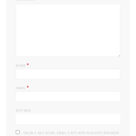
*
NOME
*
EMAIL
SITO WEB
SALVA IL MIO NOME, EMAIL E SITO WEB IN QUESTO BROWSER