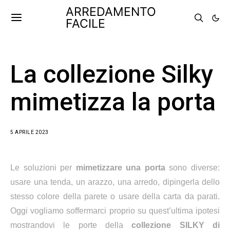
ARREDAMENTO
FACILE
La collezione Silky
mimetizza la porta
5 APRILE 2023
Le soluzioni per
mimetizzare una porta
sono diverse:
usare una tenda, un arazzo, una arredo, dipingerla dello
stesso colore della parete o usare della carta da parati.
Oggi vogliamo soffermarci proprio su quest’ultima ipotesi
mostrandovi le porte della
collezione SILKY di