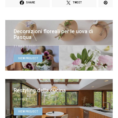
SHARE
TWEET
Decorazioni floreali per le uova di
Pasqua
31 MARZO 2023
VIEW PROJECT
Restyling della cucina
18 APRILE 2023
VIEW PROJECT