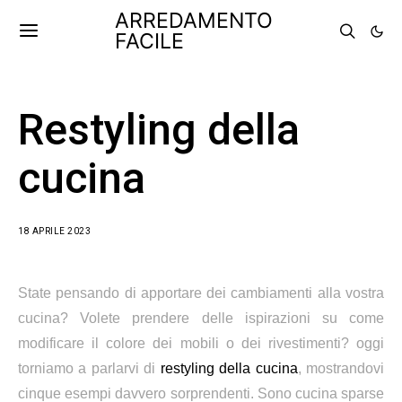
ARREDAMENTO
FACILE
Restyling della
cucina
18 APRILE 2023
State pensando di apportare dei cambiamenti alla vostra
cucina? Volete prendere delle ispirazioni su come
modificare il colore dei mobili o dei rivestimenti? oggi
torniamo a parlarvi di
restyling della cucina
, mostrandovi
cinque esempi davvero sorprendenti. Sono cucina sparse