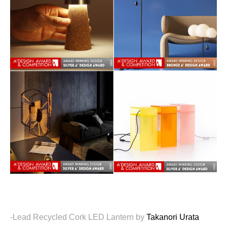
-Lead Recycled Cork LED Lantern by
Takanori Urata