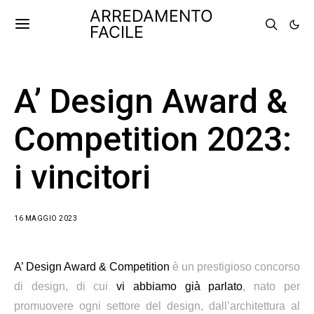
ARREDAMENTO
FACILE
A’ Design Award &
Competition 2023:
i vincitori
16 MAGGIO 2023
A’ Design Award & Competition
è un prestigioso concorso
di design, di cui
vi abbiamo già parlato
, nato per
promuovere ogni settore del design,
dall’architettura al