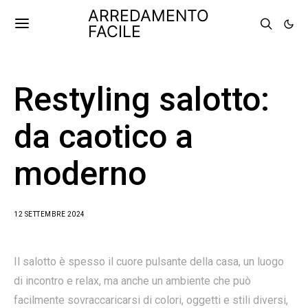
ARREDAMENTO
FACILE
Restyling salotto:
da caotico a
moderno
12 SETTEMBRE 2024
Il salotto è spesso il cuore pulsante della casa, un luogo
di incontro e relax, ma anche un ambiente che può
facilmente sovraccaricarsi di colori, oggetti e stili diversi,