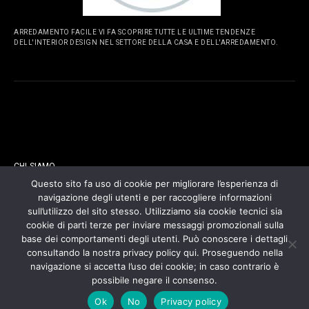
ARREDAMENTO FACILE VI FA SCOPRIRE TUTTE LE ULTIME TENDENZE
DELL'INTERIOR DESIGN NEL SETTORE DELLA CASA E DELL'ARREDAMENTO.
PAGINE
CHI SIAMO
Questo sito fa uso di cookie per migliorare l’esperienza di
navigazione degli utenti e per raccogliere informazioni
CONTATTI
sull’utilizzo del sito stesso. Utilizziamo sia cookie tecnici sia
cookie di parti terze per inviare messaggi promozionali sulla
COOKIES POLICY
base dei comportamenti degli utenti. Può conoscere i dettagli
consultando la nostra privacy policy qui. Proseguendo nella
navigazione si accetta l’uso dei cookie; in caso contrario è
PRIVACY POLICY
possibile negare il consenso.
Ok
No
Privacy policy