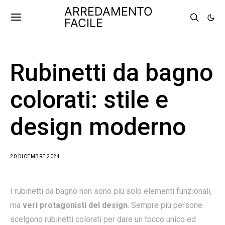
ARREDAMENTO
FACILE
Rubinetti da bagno
colorati: stile e
design moderno
20 DICEMBRE 2024
I rubinetti da bagno non sono più solo elementi funzionali,
ma
veri protagonisti del design
. Sempre più persone
scelgono rubinetti colorati per dare un tocco unico ed