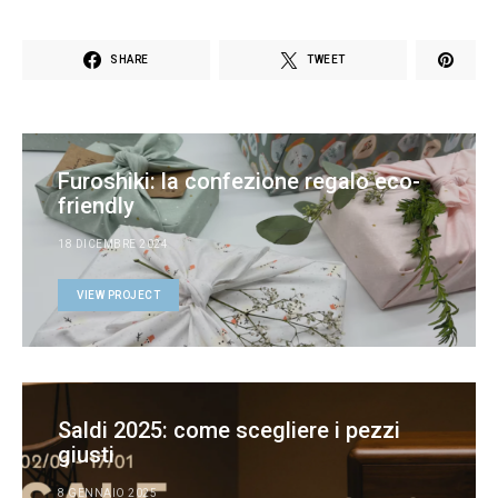
SHARE
TWEET
Furoshiki: la confezione regalo eco-
friendly
18 DICEMBRE 2024
VIEW PROJECT
Saldi 2025: come scegliere i pezzi
giusti
8 GENNAIO 2025