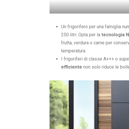
Un frigorifero per una famiglia n
250 litri. Opta per la
tecnologia N
frutta, verdura o carne per conser
temperatura.
I frigoriferi di classe A+++ o sup
efficiente
non solo riduce le boll