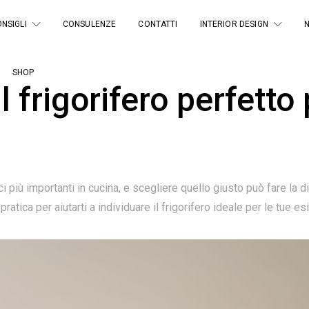
NSIGLI
CONSULENZE
CONTATTI
INTERIOR DESIGN
SHOP
 frigorifero perfetto 
ci più importanti in cucina, e scegliere quello giusto può fare la d
pratica per aiutarti a individuare il frigorifero ideale per le tue e