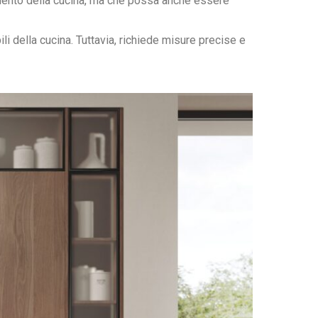
damento della cucina, ma che possa anche essere
i della cucina. Tuttavia, richiede misure precise e