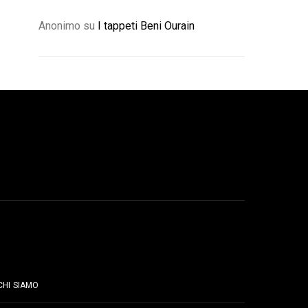
Anonimo
su
I tappeti Beni Ourain
PAGINE
CHI SIAMO