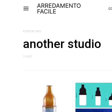
ARREDAMENTO
CO
FACILE
POSTS BY TAG
another studio
1 POST