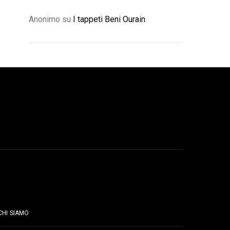
Anonimo
su
I tappeti Beni Ourain
PAGINE
CHI SIAMO