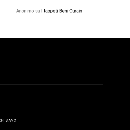
Anonimo
su
I tappeti Beni Ourain
PAGINE
CHI SIAMO