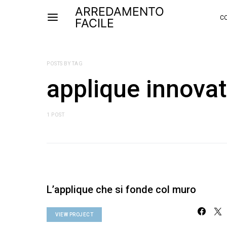
ARREDAMENTO
CO
FACILE
POSTS BY TAG
applique innovat
1 POST
L’applique che si fonde col muro
VIEW PROJECT