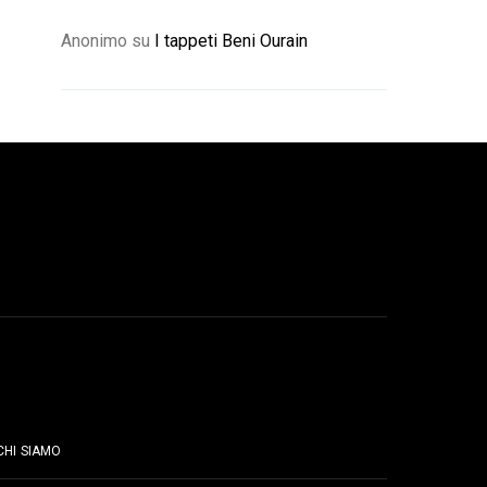
Anonimo
su
I tappeti Beni Ourain
PAGINE
CHI SIAMO