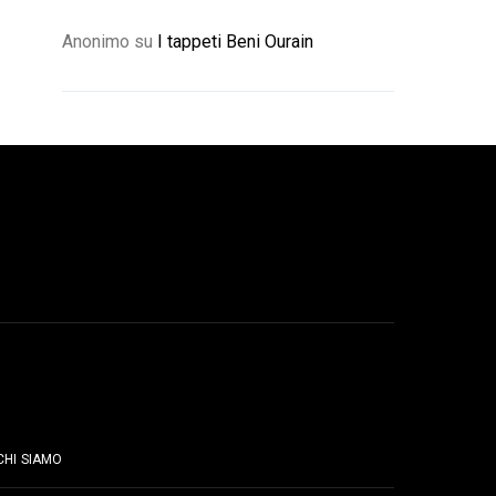
Anonimo
su
I tappeti Beni Ourain
PAGINE
CHI SIAMO