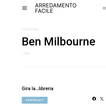
ARREDAMENTO
CO
FACILE
POSTS BY TAG
Ben Milbourne
1 POST
Gira la…libreria
VIEW PROJECT