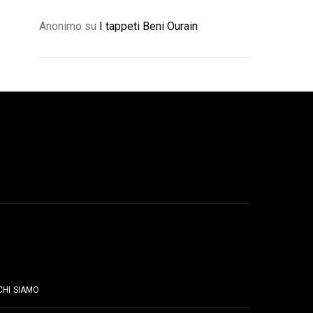
Anonimo
su
I tappeti Beni Ourain
PAGINE
CHI SIAMO