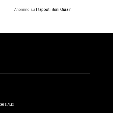
Anonimo
su
I tappeti Beni Ourain
PAGINE
CHI SIAMO