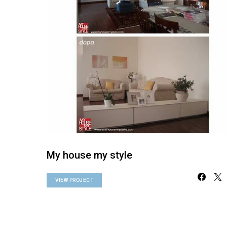
My house my style
VIEW PROJECT