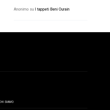
Anonimo
su
I tappeti Beni Ourain
PAGINE
CHI SIAMO