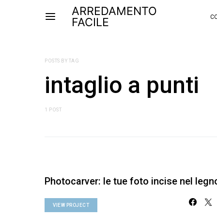
ARREDAMENTO
CO
FACILE
POSTS BY TAG
intaglio a punti
1 POST
Photocarver: le tue foto incise nel legn
VIEW PROJECT