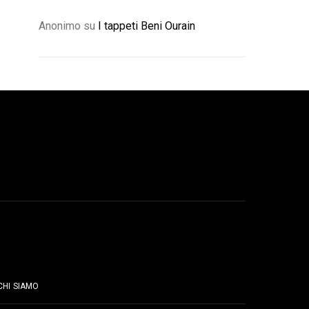
Anonimo
su
I tappeti Beni Ourain
PAGINE
CHI SIAMO