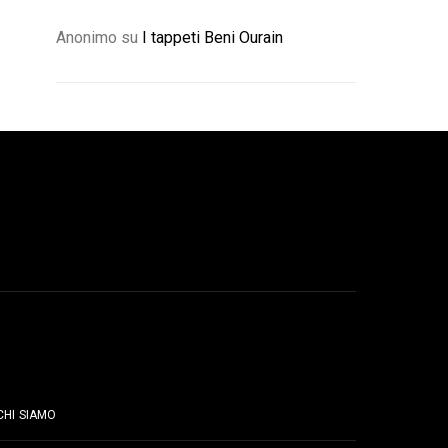
Anonimo
su
I tappeti Beni Ourain
PAGINE
CHI SIAMO