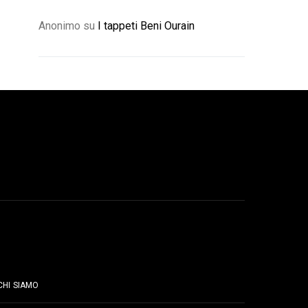
Anonimo
su
I tappeti Beni Ourain
PAGINE
CHI SIAMO