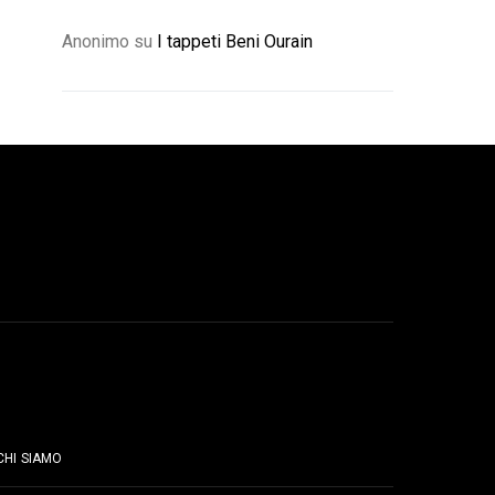
Anonimo
su
I tappeti Beni Ourain
PAGINE
CHI SIAMO