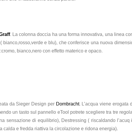
Graff
. La colonna doccia ha una forma innovativa, una linea con
 bianco,rosso,verde e blu), che conferisce una nuova dimensione
re:cromo, bianco,nero con effetto materico e opaco.
eata da Sieger Design per
Dornbracht
. L’acqua viene erogata da
do un tasto sul pannello eTool potrete scegliere tra tre regolazi
 una sensazione di equilibrio), Destressing ( riscaldando l’acu
ua calda e fredda riattiva la circolazione e ridona energia).