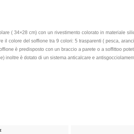
olare ( 34×28 cm) con un rivestimento colorato in materiale sili
e il colore del soffione tra 9 colori: 5 trasparenti ( pesca, aranci
 soffione è predisposto con un braccio a parete o a soffittoo pot
ile) inoltre è dotato di un sistema anticalcare e antisgocciolamen
E