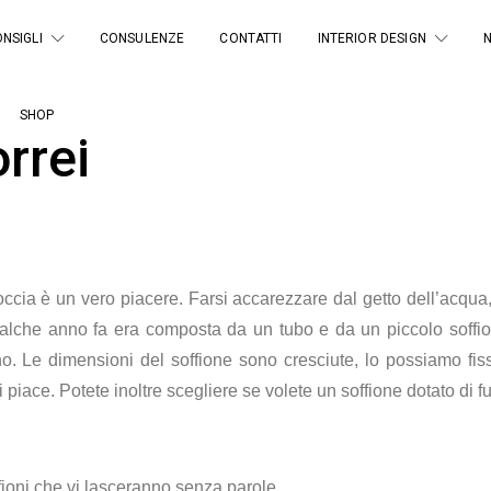
NSIGLI
CONSULENZE
CONTATTI
INTERIOR DESIGN
SHOP
orrei
a doccia è un vero piacere. Farsi accarezzare dal getto dell’ac
ualche anno fa era composta da un tubo e da un piccolo soffion
. Le dimensioni del soffione sono cresciute, lo possiamo fissa
iace. Potete inoltre scegliere se volete un soffione dotato di fu
fioni che vi lasceranno senza parole.