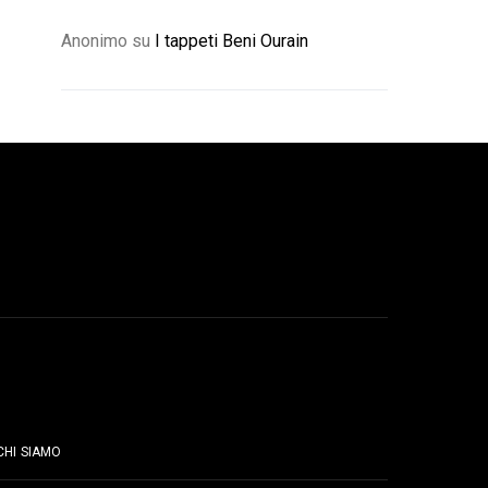
Anonimo
su
I tappeti Beni Ourain
PAGINE
CHI SIAMO