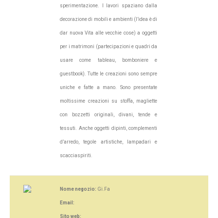
sperimentazione. I lavori spaziano dalla
decorazione di mobili e ambienti (l’idea è di
dar nuova Vita alle vecchie cose) a oggetti
per i matrimoni (partecipazioni e quadri da
usare come tableau, bomboniere e
guestbook). Tutte le creazioni sono sempre
uniche e fatte a mano. Sono presentate
moltissime creazioni su stoffa, magliette
con bozzetti originali, divani, tende e
tessuti. Anche oggetti dipinti, complementi
d’arredo, tegole artistiche, lampadari e
scacciaspiriti.
Nome negozio:
Gi.Fa
Email:
Sito web: