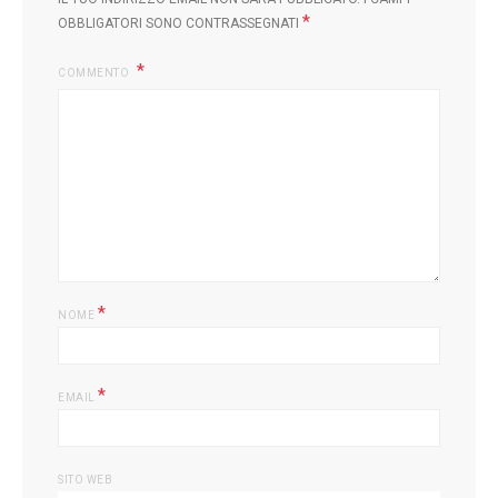
*
OBBLIGATORI SONO CONTRASSEGNATI
COMMENTO
L
*
NOME
*
EMAIL
SITO WEB