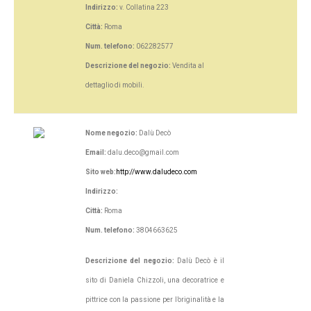
Indirizzo:
v. Collatina 223
Città:
Roma
Num. telefono:
062282577
Descrizione del negozio:
Vendita al
dettaglio di mobili.
Nome negozio:
Dalù Decò
Email:
dalu.deco@gmail.com
Sito web:
http://www.daludeco.com
Indirizzo:
Città:
Roma
Num. telefono:
3804663625
Descrizione del negozio:
Dalù Decò è il
sito di Daniela Chizzoli, una decoratrice e
pittrice con la passione per l’originalità e la