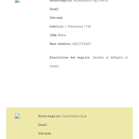
Nome negozio:
Arredamenti Top Line Srl
Email:
Sito web:
Indirizzo:
v. Prenestina 1165
Città:
Roma
Num. telefono:
0622754601
Descrizione del negozio:
Vendita al dettaglio di
mobili.
Nome negozio:
Casa Dolce Casa
Email:
Sito web: