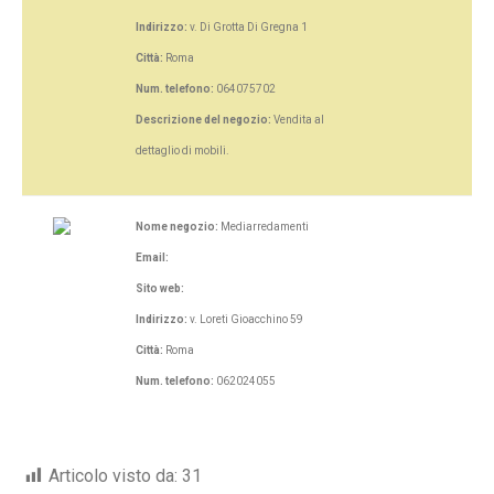
Indirizzo:
v. Di Grotta Di Gregna 1
Città:
Roma
Num. telefono:
064075702
Descrizione del negozio:
Vendita al
dettaglio di mobili.
Nome negozio:
Mediarredamenti
Email:
Sito web:
Indirizzo:
v. Loreti Gioacchino 59
Città:
Roma
Num. telefono:
062024055
Articolo visto da:
31