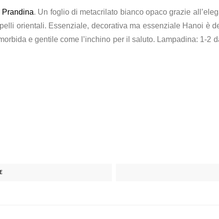
r
Prandina
. Un foglio di metacrilato bianco opaco grazie all’ele
elli orientali. Essenziale, decorativa ma essenziale Hanoi è d
 morbida e gentile come l’inchino per il saluto. Lampadina: 1-
E