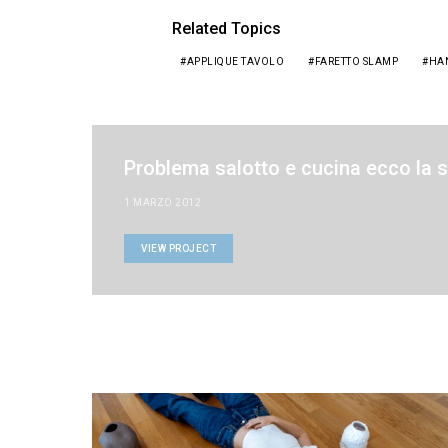
Related Topics
APPLIQUE TAVOLO
FARETTO SLAMP
HA
Problema salotto e cucina ecco la s
1 MARZO 2012
VIEW PROJECT