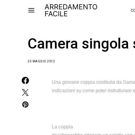
ARREDAMENTO
CO
FACILE
Camera singola 
25 MAGGIO 2012
Una giovane coppia costituita da Saman
indicazioni su come poter ristrutturare
La coppia