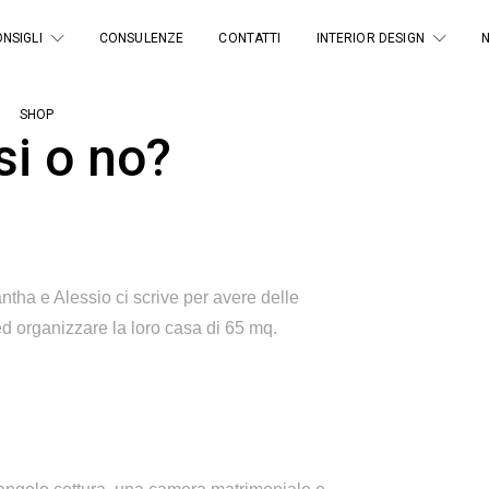
NSIGLI
CONSULENZE
CONTATTI
INTERIOR DESIGN
SHOP
si o no?
tha e Alessio ci scrive per avere delle
 ed organizzare la loro casa di 65 mq.