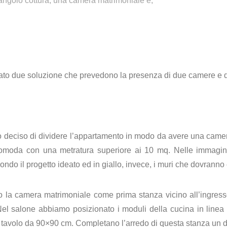
angolo cottura, una camera matrimoniale e,
ato due soluzione che prevedono la presenza di due camere e 
 deciso di dividere l’appartamento in modo da avere una camera
moda con una metratura superiore ai 10 mq. Nelle immagini q
ndo il progetto ideato ed in giallo, invece, i muri che dovranno 
o la camera matrimoniale come prima stanza vicino all’ingre
el salone abbiamo posizionato i moduli della cucina in linea
tavolo da 90×90 cm. Completano l’arredo di questa stanza un diva