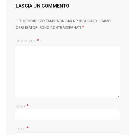
LASCIA UN COMMENTO
IL TUO INDIRIZZO EMAIL NON SARÀ PUBBLICATO.
I CAMPI
*
OBBLIGATORI SONO CONTRASSEGNATI
COMMENTO
L
*
NOME
*
EMAIL