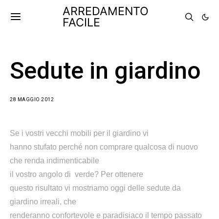
ARREDAMENTO
FACILE
Sedute in giardino
28 MAGGIO 2012
Se i vostri vecchi mobili per il giardino vi
hanno stufato perché non comprare qualcosa di nuovo
che renda indimenticabile
il vostro angolo di verde? Per ottenere
questo risultato vi mostriamo oggi delle sedute da
giardino irreali, che
renderanno confortevole e paradisiaco il tempo passato