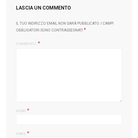
LASCIA UN COMMENTO
IL TUO INDIRIZZO EMAIL NON SARÀ PUBBLICATO.
I CAMPI
*
OBBLIGATORI SONO CONTRASSEGNATI
COMMENTO
L
*
NOME
*
EMAIL