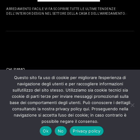
ARREDAMENTO FACILE VI FA SCOPRIRE TUTTE LE ULTIME TENDENZE
DELL'INTERIOR DESIGN NEL SETTORE DELLA CASA E DELL'ARREDAMENTO.
PAGINE
CHI SIAMO
Questo sito fa uso di cookie per migliorare l’esperienza di
navigazione degli utenti e per raccogliere informazioni
CONTATTI
sull’utilizzo del sito stesso. Utilizziamo sia cookie tecnici sia
cookie di parti terze per inviare messaggi promozionali sulla
COOKIES POLICY
base dei comportamenti degli utenti. Può conoscere i dettagli
consultando la nostra privacy policy qui. Proseguendo nella
navigazione si accetta l’uso dei cookie; in caso contrario è
PRIVACY POLICY
possibile negare il consenso.
Ok
No
Privacy policy