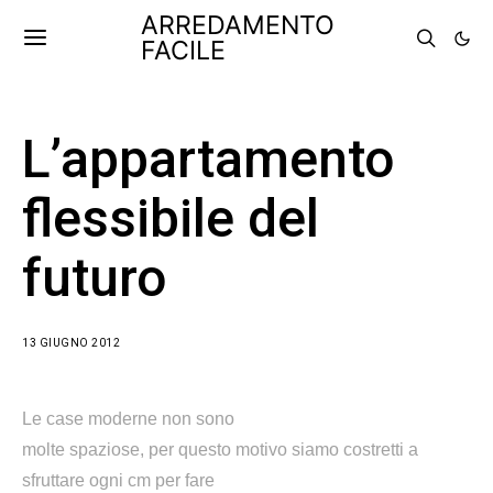
ARREDAMENTO
FACILE
L’appartamento
flessibile del
futuro
13 GIUGNO 2012
Le case moderne non sono
molte spaziose, per questo motivo siamo costretti a
sfruttare ogni cm per fare