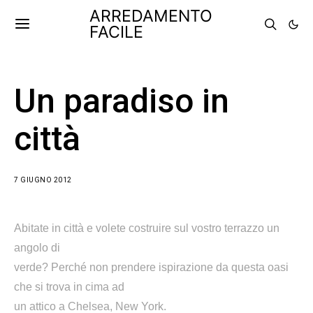
ARREDAMENTO
FACILE
Un paradiso in
città
7 GIUGNO 2012
Abitate in città e volete costruire sul vostro terrazzo un
angolo di
verde? Perché non prendere ispirazione da questa oasi
che si trova in cima ad
un attico a Chelsea, New York.