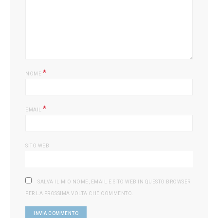
L
*
NOME
*
EMAIL
SITO WEB
SALVA IL MIO NOME, EMAIL E SITO WEB IN QUESTO BROWSER
PER LA PROSSIMA VOLTA CHE COMMENTO.