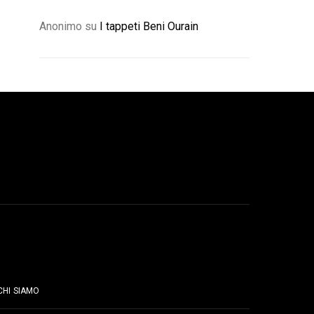
Anonimo
su
I tappeti Beni Ourain
PAGINE
CHI SIAMO