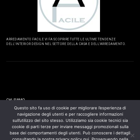
ARREDAMENTO FACILE VI FA SCOPRIRE TUTTE LE ULTIME TENDENZE
DELL'INTERIOR DESIGN NEL SETTORE DELLA CASA E DELL'ARREDAMENTO.
PAGINE
CHI SIAMO
Questo sito fa uso di cookie per migliorare l’esperienza di
navigazione degli utenti e per raccogliere informazioni
CONTATTI
sull’utilizzo del sito stesso. Utilizziamo sia cookie tecnici sia
cookie di parti terze per inviare messaggi promozionali sulla
COOKIES POLICY
base dei comportamenti degli utenti. Può conoscere i dettagli
consultando la nostra privacy policy qui. Proseguendo nella