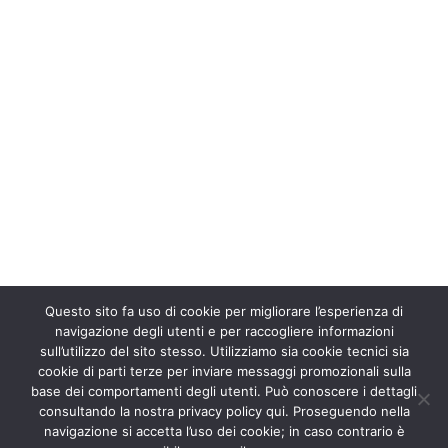
Questo sito fa uso di cookie per migliorare l’esperienza di
navigazione degli utenti e per raccogliere informazioni
sull’utilizzo del sito stesso. Utilizziamo sia cookie tecnici sia
cookie di parti terze per inviare messaggi promozionali sulla
base dei comportamenti degli utenti. Può conoscere i dettagli
consultando la nostra privacy policy qui. Proseguendo nella
navigazione si accetta l’uso dei cookie; in caso contrario è