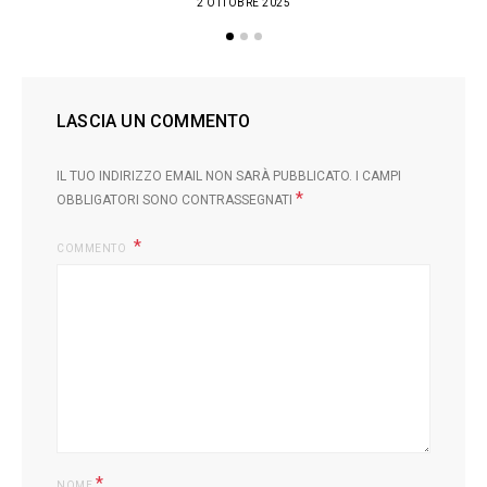
2 OTTOBRE 2025
LASCIA UN COMMENTO
IL TUO INDIRIZZO EMAIL NON SARÀ PUBBLICATO.
I CAMPI
*
OBBLIGATORI SONO CONTRASSEGNATI
COMMENTO
L
*
NOME