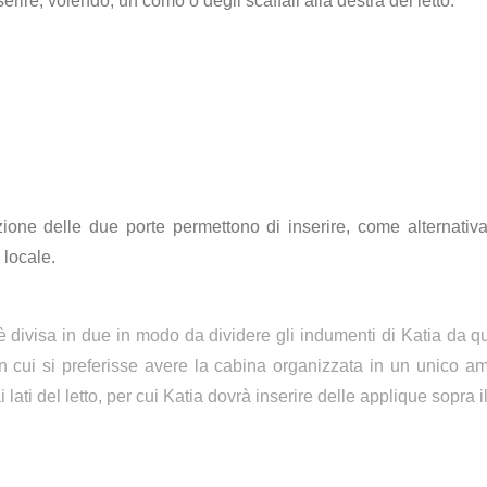
erire, volendo, un comò o degli scaffali alla destra del letto.
ione delle due porte permettono di inserire, come alternativ
 locale.
 è divisa in due in modo da dividere gli indumenti di Katia da q
n cui si preferisse avere la cabina organizzata in un unico a
 lati del letto, per cui Katia dovrà inserire delle applique sopra il