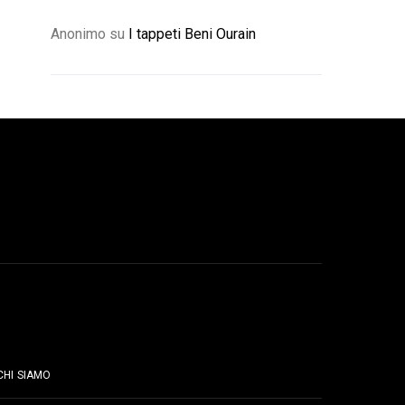
Anonimo
su
I tappeti Beni Ourain
PAGINE
CHI SIAMO