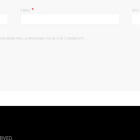
*
EMAIL
SITO
O BROWSER PER LA PROSSIMA VOLTA CHE COMMENTO.
RVED.