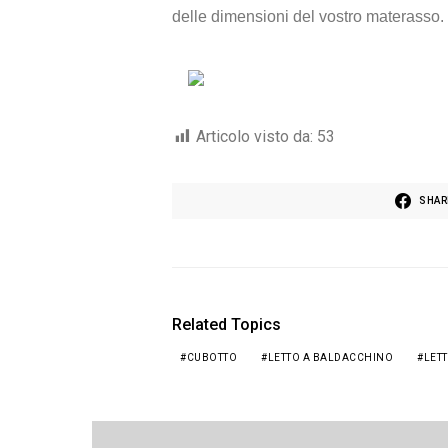
delle dimensioni del vostro materasso.
Articolo visto da:
53
SHAR
Related Topics
CUBOTTO
LETTO A BALDACCHINO
LET