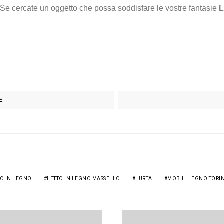
Se cercate un oggetto che possa soddisfare le vostre fantasie
L
E
TO IN LEGNO
LETTO IN LEGNO MASSELLO
LURTA
MOBILI LEGNO TORI