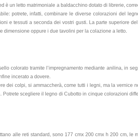
d è un letto matrimoniale a baldacchino dotato di librerie, corre
ile: potrete, infatti, combinare le diverse colorazioni del legno
ioni e tessuti a seconda dei vostri gusti. La parte superiore d
cole dimensione oppure i due tavolini per la colazione a letto.
llo colorato tramite l’impregnamento mediante anilina, in seguito
infine incerato a dovere.
ere dei colpi, si ammaccherà, come tutti i legni, ma la vernice 
 Potrete scegliere il legno di Cubotto in cinque colorazioni diff
dattano alle reti standard, sono 177 cmx 200 cmx h 200 cm, l