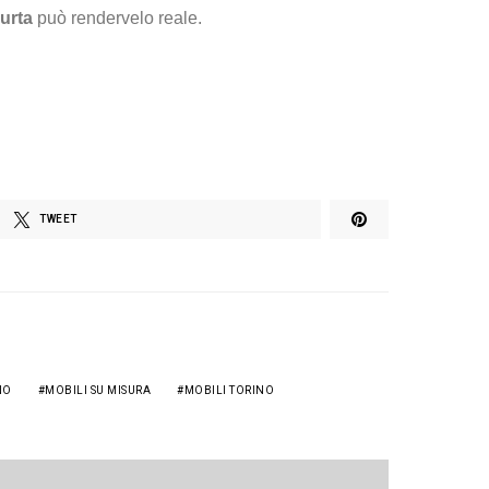
urta
può rendervelo reale.
TWEET
NO
MOBILI SU MISURA
MOBILI TORINO