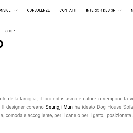
NSIGLI
CONSULENZE
CONTATTI
INTERIOR DESIGN
SHOP
o
ante della famiglia, il loro entusiasmo e calore ci riempono la
? Il designer coreano
Seungji Mun
ha ideato Dog House Sofa, 
ia,
comoda e accogliente,
per il cane o per il gatto, posizionat