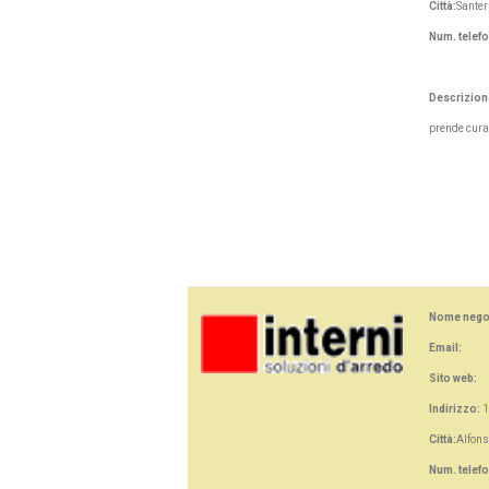
Città:
Santer
Num. telef
Descrizion
prende cura 
Nome nego
Email:
Sito web:
Indirizzo:
1
Città:
Alfons
Num. telef