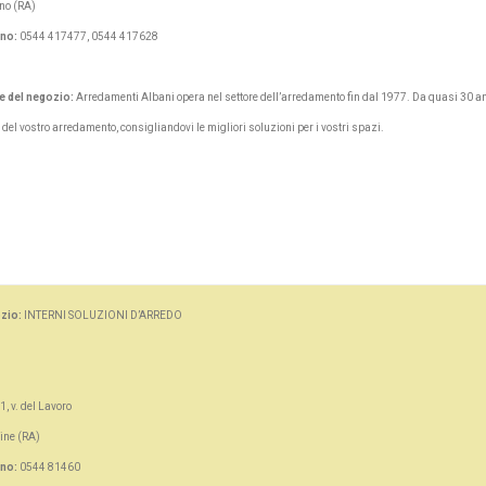
no (RA)
ono:
0544 417477, 0544 417628
e del negozio:
Arredamenti Albani opera nel settore dell’arredamento fin dal 1977. Da quasi 30 an
del vostro arredamento, consigliandovi le migliori soluzioni per i vostri spazi.
zio:
INTERNI SOLUZIONI D’ARREDO
1, v. del Lavoro
ine (RA)
ono:
0544 81460