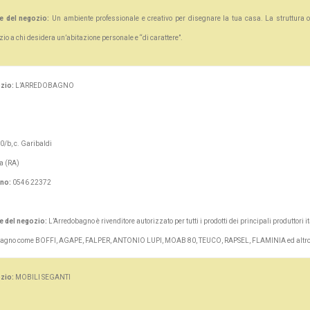
e del negozio:
Un ambiente professionale e creativo per disegnare la tua casa. La struttura o
io a chi desidera un’abitazione personale e “di carattere”.
zio:
L’ARREDOBAGNO
0/b, c. Garibaldi
a (RA)
ono:
0546 22372
e del negozio:
L’Arredobagno è rivenditore autorizzato per tutti i prodotti dei principali produttori i
e bagno come BOFFI, AGAPE, FALPER, ANTONIO LUPI, MOAB 80, TEUCO, RAPSEL, FLAMINIA ed altr
zio:
MOBILI SEGANTI