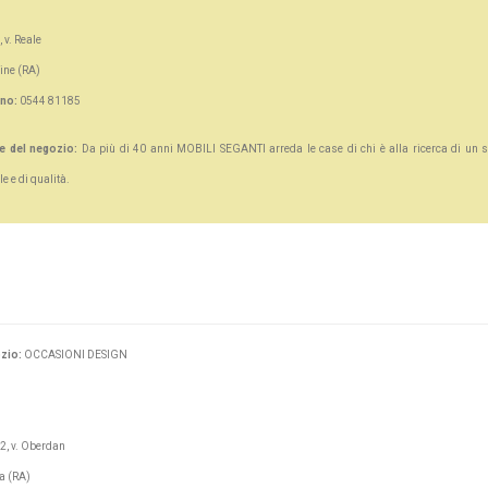
, v. Reale
ine (RA)
ono:
0544 81185
e del negozio:
Da più di 40 anni MOBILI SEGANTI arreda le case di chi è alla ricerca di un s
e e di qualità.
zio:
OCCASIONI DESIGN
2, v. Oberdan
a (RA)