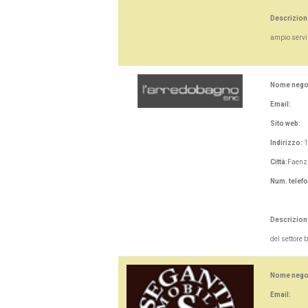
Descrizion
ampio serviz
Nome nego
Email:
Sito web:
Indirizzo:
1
Città:
Faenz
Num. telef
Descrizion
del settor
Nome nego
Email: