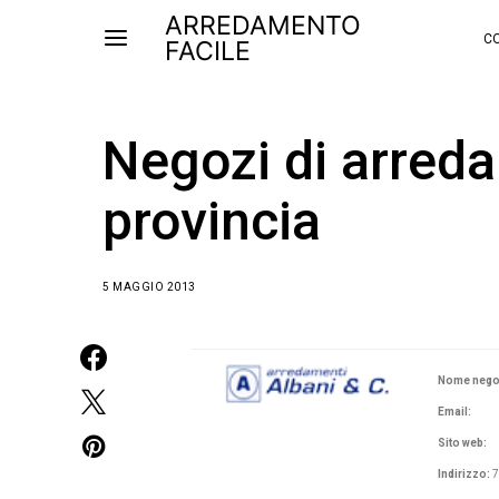
ARREDAMENTO
CO
FACILE
Negozi di arred
provincia
5 MAGGIO 2013
Nome nego
Email:
Sito web:
Indirizzo:
7