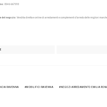
ono:
0546 667593
e del negozio:
Vendita diretta e online di arredamenti e complementi d’arredo delle migliori march
E
INCIA RAVENNA
MOBILIFICI RAVENNA
NEGOZI ARREDAMENTO EMILIA RO