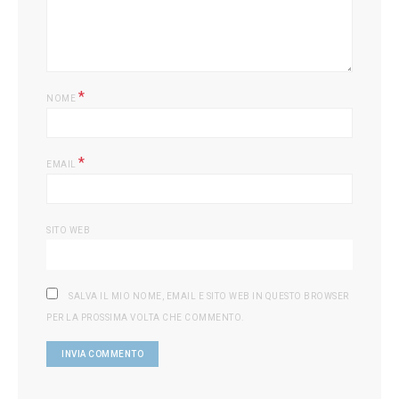
SOCIAL LINKS
FACEBOOK
TWITTER
INSTAGRAM
PINTEREST
2K
2K
3K
3K
ARREDAMENTO FACILE VI FA SCOPRIRE TUTTE LE ULTIME TENDENZE