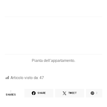
Prima e dopo a Hollywood Hills
26 GIUGNO 2013
VIEW PROJECT
Ecco come scegliere il lavello
28 GIUGNO 2013
VIEW PROJECT
POST CHE POTREBBERO INTERESSARTI