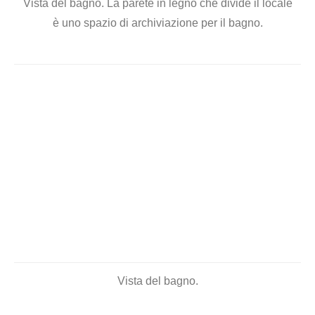
Pianta dell’appartamento.
Articolo visto da:
47
2
SHARE
TWEET
2
SHARES
Related Topics
APPARTAMENTO 90 MQ A PARIGI
CASA PARIGI
DIVISIONE TRA BAGNO E CAMERA DA LETTO
INTERIOR DESIGN
JORDAN ARRIVETZ
TESTATA ORIGINALE LETTO