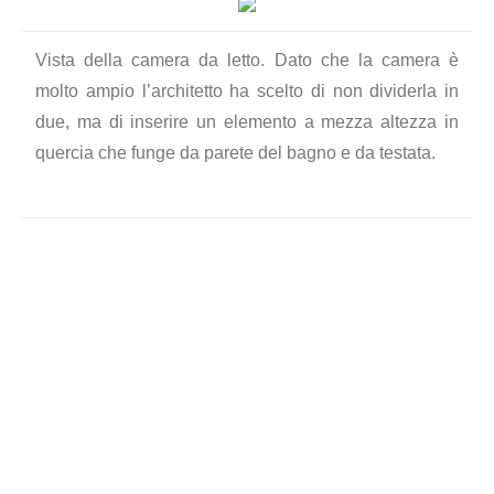
Vista della camera da letto. Dato che la camera è
molto ampio l’architetto ha scelto di non dividerla in
due, ma di inserire un elemento a mezza altezza in
quercia che funge da parete del bagno e da testata.
Vista della camera da letto. Accanto al letto è stato
inserito un angolo ufficio.
Vista del bagno. La parete in legno che divide il locale