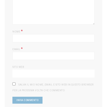
L
*
NOME
*
EMAIL
SITO WEB
SALVA IL MIO NOME, EMAIL E SITO WEB IN QUESTO BROWSER
PER LA PROSSIMA VOLTA CHE COMMENTO.